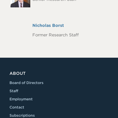
Full
Nicholas Borst
Name
Former Research Staff
ABOUT
Board of Directors
Staff
Employment
Contact
Subscriptions