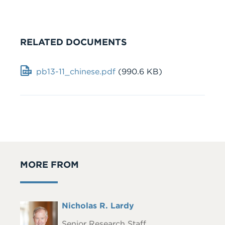
RELATED DOCUMENTS
Document
pb13-11_chinese.pdf
(990.6 KB)
MORE FROM
Full
Nicholas R. Lardy
Headshot
Name
Senior Research Staff