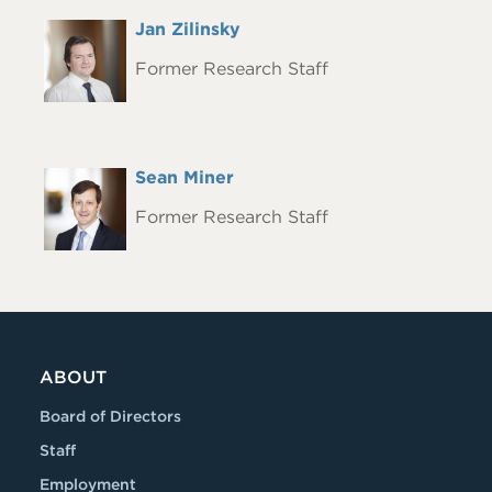
Full
Jan Zilinsky
Headshot
Name
Former Research Staff
Full
Sean Miner
Headshot
Name
Former Research Staff
ABOUT
Board of Directors
Staff
Employment