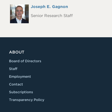
Full
Joseph E. Gagnon
Headshot
Name
Senior Research Staff
ABOUT
Board of Directors
Staff
Employment
Contact
Subscriptions
Transparency Policy